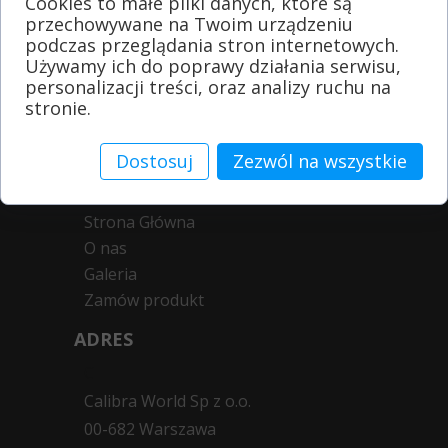
Cookies to małe pliki danych, które są
z największymi hurtowniami i
przechowywane na Twoim urządzeniu
dystrybutorami w Polsce, aktywnie
uczestnicząc w dniach otwartych,
podczas przeglądania stron internetowych.
targach oraz przetargach. Co roku
Używamy ich do poprawy działania serwisu,
oferuje nowe wzory i produkty.
personalizacji treści, oraz analizy ruchu na
stronie.
Dostosuj
Zezwól na wszystkie
MENU
Strona Główna
O nas
Galeria
Zamów produkt
ADRES
C
Calibra World Sp z o.o.
00-682 Warszawa