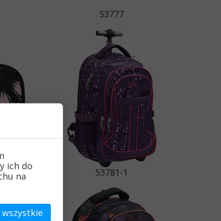
53777
m
y ich do
53781-1
uchu na
 wszystkie