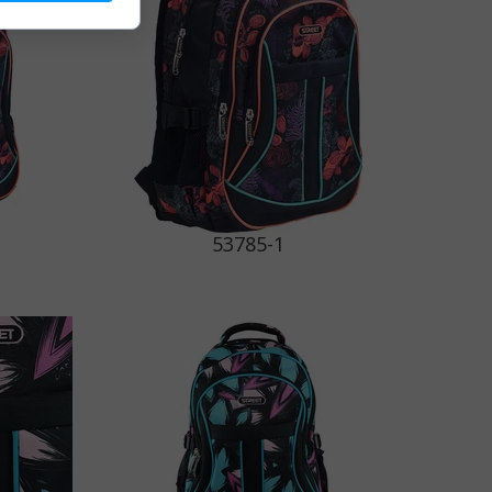
53785-1