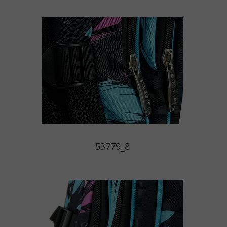
53779_8