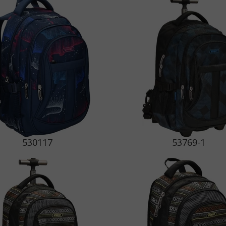
530117
53769-1