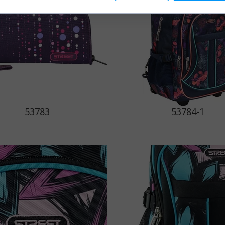
53783
53784-1