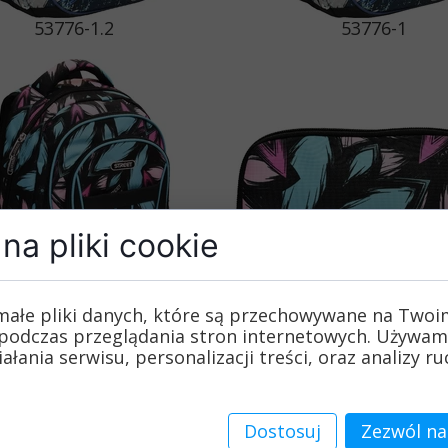
53776-1.2
53776-1
na pliki cookie
małe pliki danych, które są przechowywane na Twoi
podczas przeglądania stron internetowych. Używam
53779-1
53780
łania serwisu, personalizacji treści, oraz analizy r
Dostosuj
Zezwól na