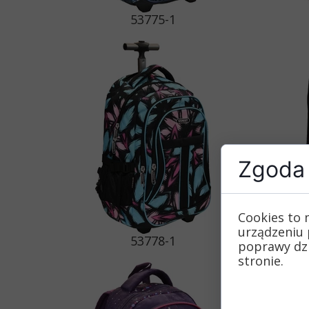
53775-1
Zgoda 
Cookies to 
urządzeniu 
53778-1
poprawy dzia
stronie.