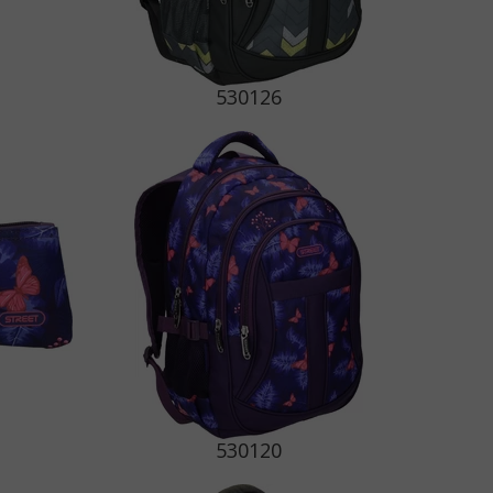
530126
530120